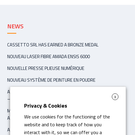
NEWS
CASSETTO SRL HAS EARNED A BRONZE MEDAL
NOUVEAU LASER FIBRE AMADA ENSIS 6000
NOUVELLE PRESSE PLIEUSE NUMÉRIQUE
NOUVEAU SYSTÈME DE PEINTURE EN POUDRE
ARTICLE ‘IPCM INTERNATIONAL PAINT & COATING MAGAZINE’
X
– NOVEMBER / DÉCEMBER 2021
Privacy & Cookies
MACHINE POUR LE PLIAGE DIGITALE HYBRIDE AMADA HG 8025
We use cookies for the functioning of the
AVEC 8 AS CNC
website and to keep track of how you
ARTICLE ‘IL SOLE 24 ORE – ECONOMIA & IMPRESE’
interact with it, so we can offer you a