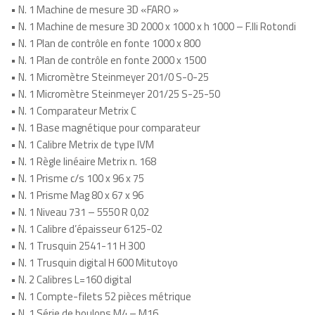
• N. 1 Machine de mesure 3D «FARO »
• N. 1 Machine de mesure 3D 2000 x 1000 x h 1000 – F.lli Rotondi
• N. 1 Plan de contrôle en fonte 1000 x 800
• N. 1 Plan de contrôle en fonte 2000 x 1500
• N. 1 Micromètre Steinmeyer 201/0 S-0-25
• N. 1 Micromètre Steinmeyer 201/25 S-25-50
• N. 1 Comparateur Metrix C
• N. 1 Base magnétique pour comparateur
• N. 1 Calibre Metrix de type IVM
• N. 1 Règle linéaire Metrix n. 168
• N. 1 Prisme c/s 100 x 96 x 75
• N. 1 Prisme Mag 80 x 67 x 96
• N. 1 Niveau 731 – 5550 R 0,02
• N. 1 Calibre d’épaisseur 6125-02
• N. 1 Trusquin 2541-11 H 300
• N. 1 Trusquin digital H 600 Mitutoyo
• N. 2 Calibres L=160 digital
• N. 1 Compte-filets 52 pièces métrique
• N. 1 Série de boulons M4 – M16