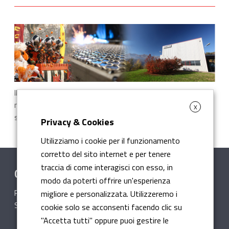
Il Canavese, un territorio di Re e di Castelli in una cornice di
montagne e vallate spicca una vocazione industriale per il
X
settore meccanico e la lavorazione della lamiera…
>>
Privacy & Cookies
Utilizziamo i cookie per il funzionamento
corretto del sito internet e per tenere
traccia di come interagisci con esso, in
Qualità
modo da poterti offrire un'esperienza
Perseguiamo la qualità in ogni settore.
migliore e personalizzata. Utilizzeremo i
Siamo certificati ISO 9001
>>
cookie solo se acconsenti facendo clic su
"Accetta tutti" oppure puoi gestire le