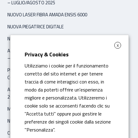
– LUGLIO/AGOSTO 2025
NUOVO LASER FIBRA AMADA ENSIS 6000
NUOVA PIEGATRICE DIGITALE
NUOVO IMPIANTO VERNICIATURA A POLVERE
X
ARTICOLO ‘IPCM INTERNATIONAL PAINT&COATING MAGAZINE’
Privacy & Cookies
– NOVEMBRE/DICEMBRE 2021
Utilizziamo i cookie per il funzionamento
PIEGATRICE DIGITALE IBRIDA AMADA HG 8025 A 8 ASSI
corretto del sito internet e per tenere
CONTROLLATI
traccia di come interagisci con esso, in
ARTICOLO ‘IL SOLE 24 ORE – ECONOMIA & IMPRESE’
modo da poterti offrire un'esperienza
26 FEBBRAIO 2020
migliore e personalizzata. Utilizzeremo i
cookie solo se acconsenti facendo clic su
MAGAZZINO AUTOMATICO ICAM SILO2
"Accetta tutti" oppure puoi gestire le
NUOVO LASER FIBRA AMADA ENSIS 3015 AJ
preferenze dei singoli cookie dalla sezione
"Personalizza".
CERTIFICAZIONE ISO 14001