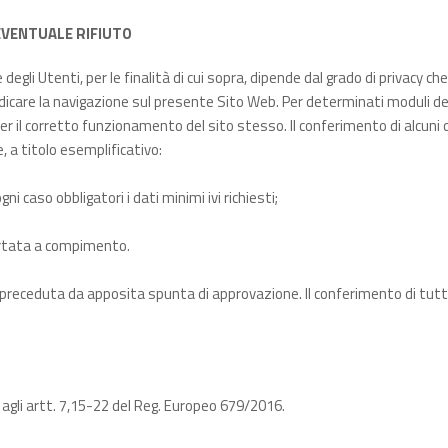
EVENTUALE RIFIUTO
 degli Utenti, per le finalità di cui sopra, dipende dal grado di privacy ch
iudicare la navigazione sul presente Sito Web. Per determinati moduli de
per il corretto funzionamento del sito stesso. Il conferimento di alcuni 
, a titolo esemplificativo:
i caso obbligatori i dati minimi ivi richiesti;
ortata a compimento.
ce preceduta da apposita spunta di approvazione. Il conferimento di tutti
e agli artt. 7,15-22 del Reg. Europeo 679/2016.