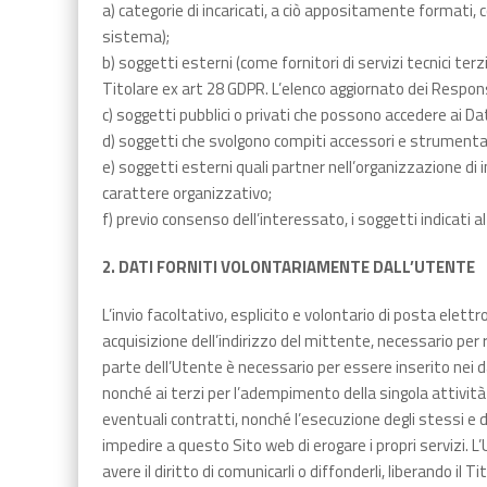
a) categorie di incaricati, a ciò appositamente formati,
sistema);
b) soggetti esterni (come fornitori di servizi tecnici t
Titolare ex art 28 GDPR. L’elenco aggiornato dei Respon
c) soggetti pubblici o privati che possono accedere ai Dat
d) soggetti che svolgono compiti accessori e strumentali 
e) soggetti esterni quali partner nell’organizzazione di i
carattere organizzativo;
f) previo consenso dell’interessato, i soggetti indicati al 
2. DATI FORNITI VOLONTARIAMENTE DALL’UTENTE
L’invio facoltativo, esplicito e volontario di posta ele
acquisizione dell’indirizzo del mittente, necessario per r
parte dell’Utente è necessario per essere inserito nei d
nonché ai terzi per l’adempimento della singola attivit
eventuali contratti, nonché l’esecuzione degli stessi e 
impedire a questo Sito web di erogare i propri servizi. 
avere il diritto di comunicarli o diffonderli, liberando il 