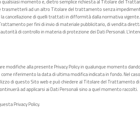
o in qualsiasi momento e, dietro semplice richiesta al Titolare del Tratt
bile trasmetterli ad un altro Titolare del trattamento senza impedimenti
a cancellazione di quelli trattati in difformità dalla normativa vigente. H
attamento per fini di invio di materiale pubblicitario, di vendita dirett
autorità di controllo in materia di protezione dei Dati Personali. L’inter
ortare modifiche alla presente Privacy Policy in qualunque momento dando
ome riferimento la data di ultima modifica indicata in fondo. Nel cas
tilizzo di questo Sito web e può chiedere al Titolare del Trattamento di
ontinuerà ad applicarsi ai Dati Personali sino a quel momento raccolti.
uesta Privacy Policy.