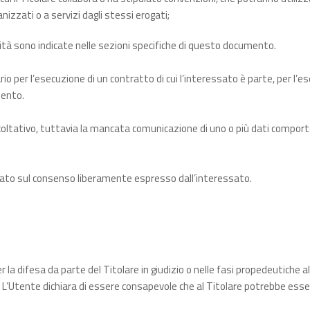
nizzati o a servizi dagli stessi erogati;
nalità sono indicate nelle sezioni specifiche di questo documento.
sario per l’esecuzione di un contratto di cui l’interessato è parte, per 
mento.
è facoltativo, tuttavia la mancata comunicazione di uno o più dati comporte
è basato sul consenso liberamente espresso dall’interessato.
r la difesa da parte del Titolare in giudizio o nelle fasi propedeutiche a
 L’Utente dichiara di essere consapevole che al Titolare potrebbe essere 