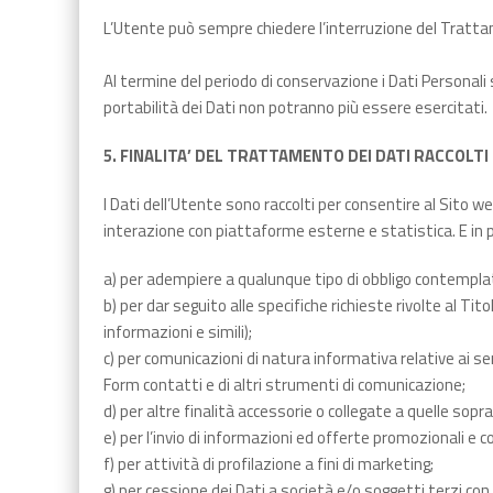
L’Utente può sempre chiedere l’interruzione del Trattame
Al termine del periodo di conservazione i Dati Personali sa
portabilità dei Dati non potranno più essere esercitati.
5. FINALITA’ DEL TRATTAMENTO DEI DATI RACCOLTI
I Dati dell’Utente sono raccolti per consentire al Sito web
interazione con piattaforme esterne e statistica. E in p
a) per adempiere a qualunque tipo di obbligo contemplato 
b) per dar seguito alle specifiche richieste rivolte al Ti
informazioni e simili);
c) per comunicazioni di natura informativa relative ai se
Form contatti e di altri strumenti di comunicazione;
d) per altre finalità accessorie o collegate a quelle sop
e) per l’invio di informazioni ed offerte promozionali e c
f) per attività di profilazione a fini di marketing;
g) per cessione dei Dati a società e/o soggetti terzi con 