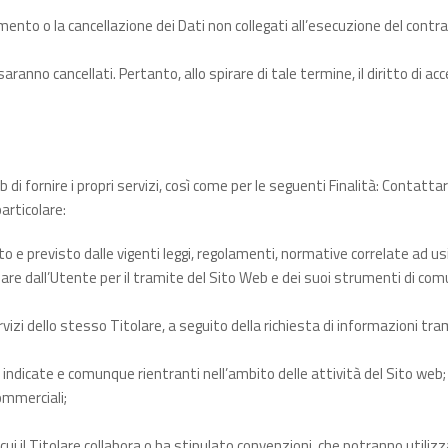
nto o la cancellazione dei Dati non collegati all’esecuzione del contra
ranno cancellati. Pertanto, allo spirare di tale termine, il diritto di acce
 di fornire i propri servizi, così come per le seguenti Finalità: Contatta
articolare:
e previsto dalle vigenti leggi, regolamenti, normative correlate ad usi 
tolare dall’Utente per il tramite del Sito Web e dei suoi strumenti di co
rvizi dello stesso Titolare, a seguito della richiesta di informazioni t
ra indicate e comunque rientranti nell’ambito delle attività del Sito web;
ommerciali;
cui il Titolare collabora o ha stipulato convenzioni, che potranno utilizza