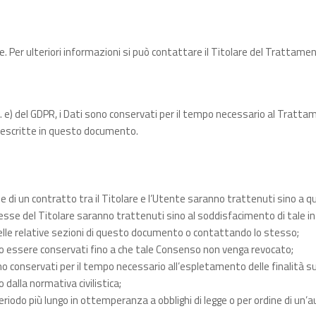
e. Per ulteriori informazioni si può contattare il Titolare del Trattame
. e) del GDPR, i Dati sono conservati per il tempo necessario al Trattam
tà descritte in questo documento.
zione di un contratto tra il Titolare e l’Utente saranno trattenuti sino a
interesse del Titolare saranno trattenuti sino al soddisfacimento di tale
nelle relative sezioni di questo documento o contattando lo stesso;
nno essere conservati fino a che tale Consenso non venga revocato;
ranno conservati per il tempo necessario all’espletamento delle finalità
dalla normativa civilistica;
riodo più lungo in ottemperanza a obblighi di legge o per ordine di un’a