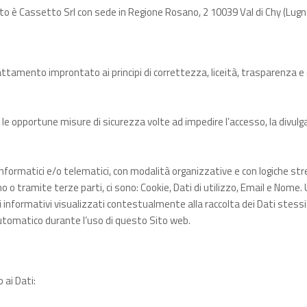
 sito è Cassetto Srl con sede in Regione Rosano, 2 10039 Val di Chy (L
rattamento improntato ai principi di correttezza, liceità, trasparenza e d
o le opportune misure di sicurezza volte ad impedire l’accesso, la divulg
rmatici e/o telematici, con modalità organizzative e con logiche strett
 tramite terze parti, ci sono: Cookie, Dati di utilizzo, Email e Nome. U
i informativi visualizzati contestualmente alla raccolta dei Dati stessi
utomatico durante l’uso di questo Sito web.
 ai Dati: