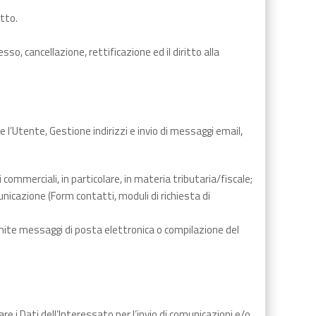
tto.
sso, cancellazione, rettificazione ed il diritto alla
re l’Utente, Gestione indirizzi e invio di messaggi email,
commerciali, in particolare, in materia tributaria/fiscale;
municazione (Form contatti, moduli di richiesta di
ramite messaggi di posta elettronica o compilazione del
re i Dati dell’Interessato per l’invio di comunicazioni e/o