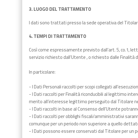
3. LUOGO DEL TRATTAMENTO
I dati sono trattati presso la sede operativa del Titolar
4. TEMPI DI TRATTAMENTO
Così come espressamente previsto dall’art. 5, co.1, lett
servizio richiesto dall’Utente , o richiesto dalle Finali
In particolare:
- I Dati Personali raccolti per scopi collegati all’esecu
- I Dati raccolti per Finalità riconducibili al legittimo 
merito all’interesse legittimo perseguito dal Titolare 
- I Dati raccolti in base al Consenso dell’Utente potra
- I Dati raccolti per obblighi fiscali/amministrativi sa
comunque per un periodo non superiore a quello dettato 
- I Dati possono essere conservati dal Titolare per un pe