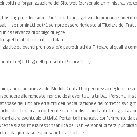
 coinvolti nell’organizzazione del Sito web (personale amministrativo, c
erzi, hosting provider, società informatiche, agenzie di comunicazione)
sabili, se nominati, potrà sempre essere richiesto al Titolare del Tra
i in osservanza di obbligo di legge;
rispetto all’attività del Titolare;
niziative ed eventi promossi e/o patrocinati dal Titolare ai quali la comu
punto n. 5) lett. g) della presente Privacy Policy.
ttronica, anche per mezzo del Modulo Contatti o per mezzo degli indirizz
ispondere alle richieste, nonché degli eventuali altri Dati Personali inse
atabase del Titolare ed ai fini dell’instaurazione e del corretto svolgi
à richiesta. Il mancato conferimento impedisce, pertanto la registrazio
di ogni altra eventuale attività. Pertanto il mancato conferimento da pa
L’Utente si assume la responsabilità dei Dati Personali di terzi pubblica
Titolare da qualsiasi responsabilità verso terzi.