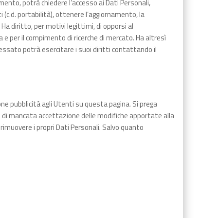
amento, potrà chiedere l’accesso ai Dati Personali,
 (c.d. portabilità), ottenere l’aggiornamento, la
a diritto, per motivi legittimi, di opporsi al
a e per il compimento di ricerche di mercato. Ha altresì
essato potrà esercitare i suoi diritti contattando il
ne pubblicità agli Utenti su questa pagina. Si prega
o di mancata accettazione delle modifiche apportate alla
 rimuovere i propri Dati Personali. Salvo quanto