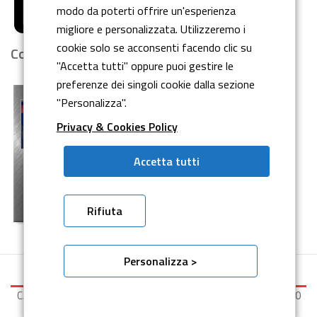
modo da poterti offrire un'esperienza
migliore e personalizzata. Utilizzeremo i
cookie solo se acconsenti facendo clic su
Company Profile
"Accetta tutti" oppure puoi gestire le
preferenze dei singoli cookie dalla sezione
"Personalizza".
Privacy & Cookies Policy
Accetta tutti
Rifiuta
Personalizza >
CASSETTO Srl - P.I. / CF IT 04752260010 - Cap. Soc. € 99.000,00
Int.vers. - R.E.A. Torino n° 659278